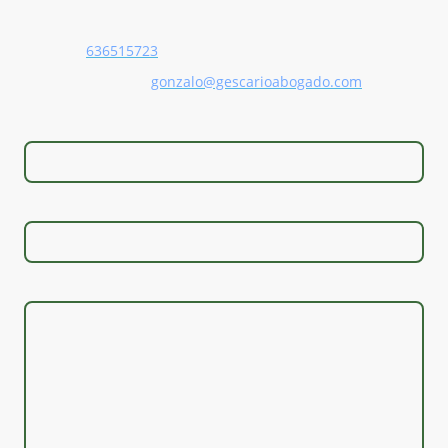
Teléfono:
636515723
Correo electrónico:
gonzalo@gescarioabogado.com
Nombre
*
Correo electrónico
*
Mensaje